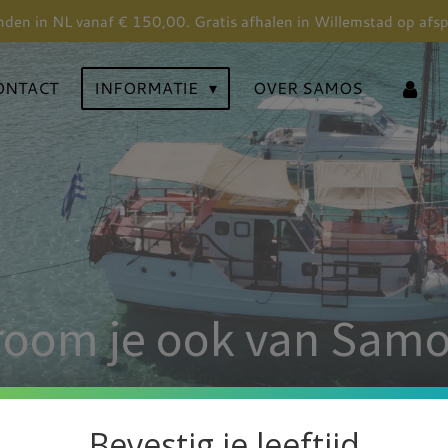
nden in NL vanaf € 150,00. Gratis afhalen in Willemstad op afs
ONTACT
INFORMATIE
OVER SAMOS
room je ook van Samo
Naar de webshop
Bevestig je leeftijd