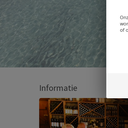
Onz
wor
of 
Informatie