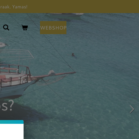
praak. Yamas!
WEBSHOP
s?