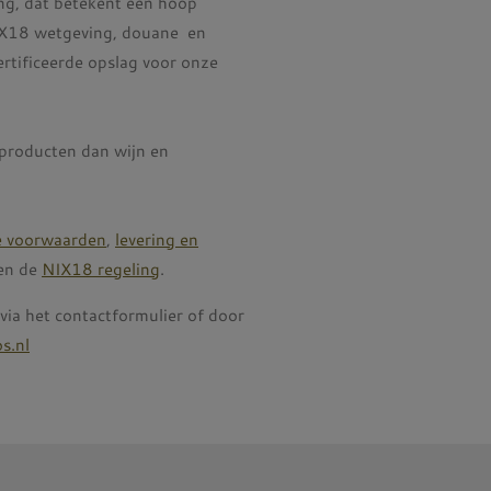
g, dat betekent een hoop
NIX18 wetgeving, douane en
rtificeerde opslag voor onze
producten dan wijn en
e voorwaarden
,
levering en
en de
NIX18 regeling
.
ia het contactformulier of door
s.nl