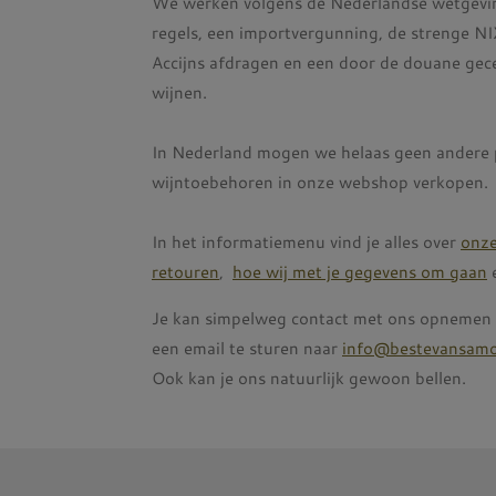
We werken volgens de Nederlandse wetgevin
regels, een importvergunning, de strenge 
Accijns afdragen en een door de douane gece
wijnen.
In Nederland mogen we helaas geen andere 
wijntoebehoren in onze webshop verkopen.
In het informatiemenu vind je alles over
onz
retouren
,
hoe wij met je gegevens om gaan
Je kan simpelweg contact met ons opnemen v
een email te sturen naar
info@bestevansamo
Ook kan je ons natuurlijk gewoon bellen.