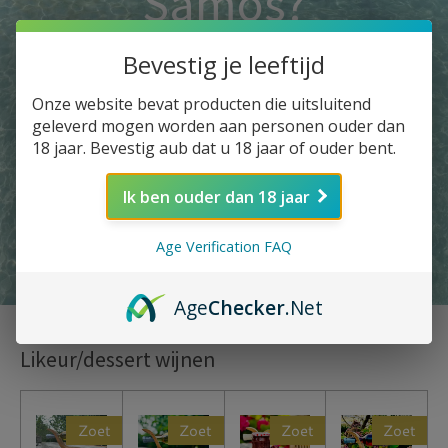
Samos?
Bevestig je leeftijd
Naar de webshop
Onze website bevat producten die uitsluitend
geleverd mogen worden aan personen ouder dan
18 jaar. Bevestig aub dat u 18 jaar of ouder bent.
Ik ben ouder dan 18 jaar
Age Verification FAQ
Age
Checker
.Net
Likeur/dessert wijnen
Zoet
Zoet
Zoet
Zoet