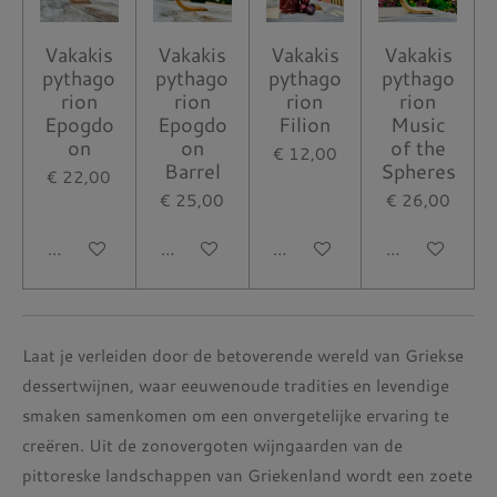
Vakakis
Vakakis
Vakakis
Vakakis
pythago
pythago
pythago
pythago
rion
rion
rion
rion
Epogdo
Epogdo
Filion
Music
on
on
of the
€ 12,00
Barrel
Spheres
€ 22,00
€ 25,00
€ 26,00
In winkelwagen
In winkelwagen
In winkelwagen
In winkelwag
Laat je verleiden door de betoverende wereld van Griekse
dessertwijnen, waar eeuwenoude tradities en levendige
smaken samenkomen om een onvergetelijke ervaring te
creëren. Uit de zonovergoten wijngaarden van de
pittoreske landschappen van Griekenland wordt een zoete