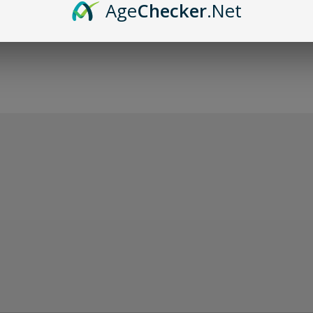
Age
Checker
.Net