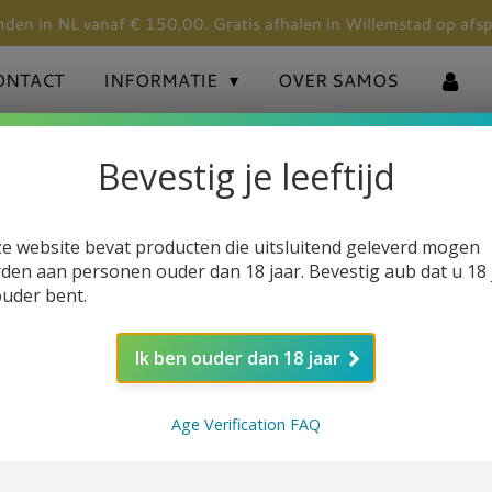
nden in NL vanaf € 150,00. Gratis afhalen in Willemstad op afs
ONTACT
INFORMATIE
OVER SAMOS
Bevestig je leeftijd
e website bevat producten die uitsluitend geleverd mogen
den aan personen ouder dan 18 jaar. Bevestig aub dat u 18 
wagen.
ouder bent.
Ik ben ouder dan 18 jaar
Age Verification FAQ