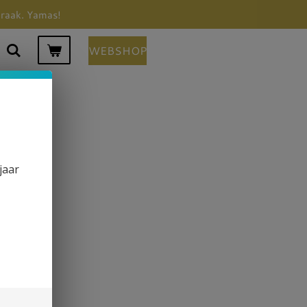
praak. Yamas!
WEBSHOP
jaar