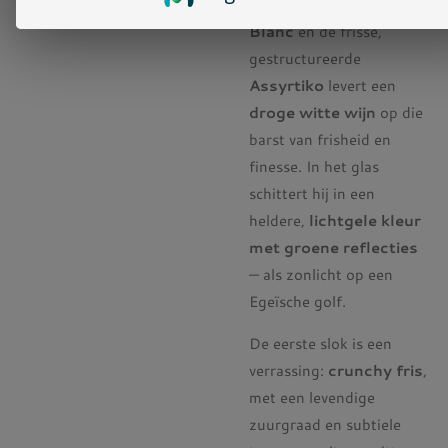
aromatische
Muscat
Blanc
en de frisse,
gestructureerde
Assyrtiko
levert een
droge witte wijn
op die
barst van frisheid en
finesse. In het glas
schittert hij in een
heldere,
lichtgele kleur
met groene reflecties
— als zonlicht op een
Egeïsche golf.
De eerste slok is een
verrassing:
crunchy fris
,
met een levendige
zuurgraad en subtiele