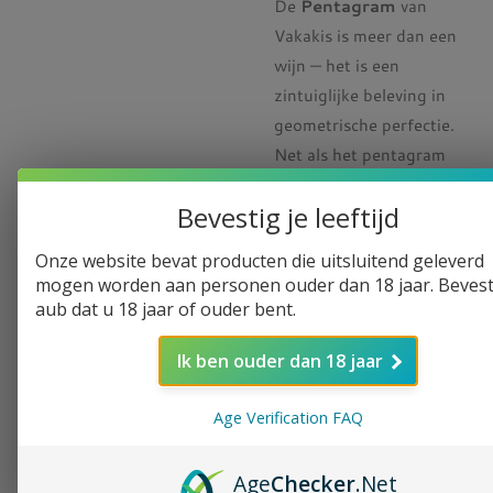
De
Pentagram
van
Vakakis is meer dan een
wijn — het is een
zintuiglijke beleving in
geometrische perfectie.
Net als het pentagram
van Pythagoras, dat
Bevestig je leeftijd
symbool staat voor
harmonie, balans en de
Onze website bevat producten die uitsluitend geleverd
kracht van de natuur,
mogen worden aan personen ouder dan 18 jaar. Bevest
combineert deze wijn op
aub dat u 18 jaar of ouder bent.
meesterlijke wijze twee
Ik ben ouder dan 18 jaar
druivenrassen tot een
glas vol levendige
Age Verification FAQ
elegantie.
Een blend van de
Age
Checker
.Net