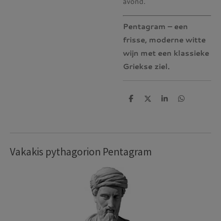
avond.
Pentagram – een
frisse, moderne witte
wijn met een klassieke
Griekse ziel.
D
D
S
D
e
e
h
e
l
e
a
l
e
l
r
e
n
e
n
Vakakis pythagorion Pentagram