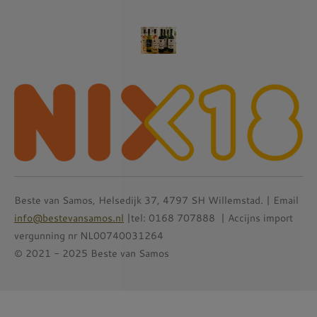
a
n
i
i
c
s
n
n
e
t
t
k
b
a
e
e
o
g
r
d
o
r
e
I
k
a
s
n
m
t
Beste van Samos, Helsedijk 37, 4797 SH Willemstad. | Email
info@bestevansamos.nl
|tel: 0168 707888 | Accijns import
vergunning nr NL00740031264
© 2021 - 2025 Beste van Samos