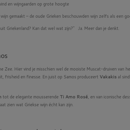
ewind en wijngaarden op grote hoogte
er wijn gemaakt – de oude Grieken beschouwden wijn zelfs als een g
it Griekenland? Kan dat wel wat zijn?" Ja. Meer dan je denkt.
mos
che Zee. Hier vind je misschien wel de mooiste Muscat-druiven van
t, frisheid en finesse. En juist op Samos produceert
Vakakis
al sin
n
tot de elegante mousserende
Ti Amo Rosé
, en van iconische de
aat zien wat Griekse wijn écht kan zijn.