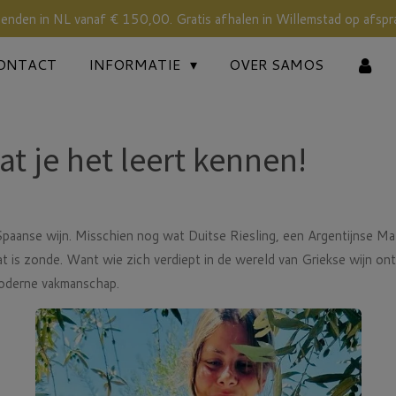
zenden in NL vanaf € 150,00. Gratis afhalen in Willemstad op afspr
ONTACT
INFORMATIE
OVER SAMOS
at je het leert kennen!
Spaanse wijn. Misschien nog wat Duitse Riesling, een Argentijnse Ma
at is zonde. Want wie zich verdiept in de wereld van Griekse wijn ont
moderne vakmanschap.