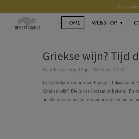
Gratis ver
Ga
direct
HOME
WEBSHOP
C
naar
de
hoofdinhoud
Griekse wijn? Tijd d
Gepubliceerd op 22 juli 2025 om 21:31
In Nederland kennen we Franse, Italiaanse en 
Griekse wijn? Die is vaak totaal onbekend. En d
unieke druivenrassen, eeuwenoude kennis én 