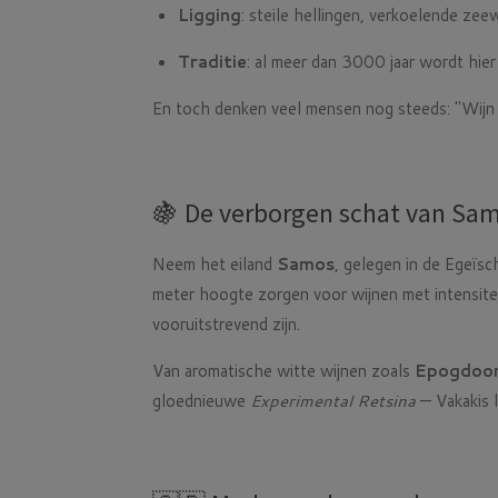
Ligging
: steile hellingen, verkoelende ze
Traditie
: al meer dan 3000 jaar wordt hi
En toch denken veel mensen nog steeds: "Wijn u
🍇 De verborgen schat van Sa
Neem het eiland
Samos
, gelegen in de Egeïs
meter hoogte zorgen voor wijnen met intensitei
vooruitstrevend zijn.
Van aromatische witte wijnen zoals
Epogdoo
gloednieuwe
Experimental Retsina
— Vakakis l