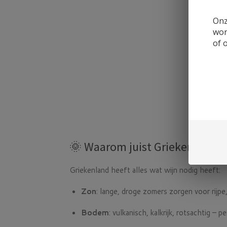
Onz
wor
of 
🌞 Waarom juist Griekenland?
Griekenland heeft alles wat wijn nodig heeft:
Zon
: lange, droge zomers zorgen voor rijpe
Bodem
: vulkanisch, kalkrijk, rotsachtig – p