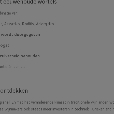
t eeuwenoude wortels
inatie van:
, Assyrtiko, Roditis, Agiorgitiko
ie wordt doorgegeven
oogst
 zuiverheid behouden
ntie én een ziel.
r)ontdekken
parel
. En met het veranderende klimaat in traditionele wijnlanden 
kse wijnmakers ook steeds meer investeren in techniek. Griekenland h