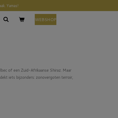
aak. Yamas!
WEBSHOP
lbec of een Zuid-Afrikaanse Shiraz. Maar
dekt iets bijzonders: zonovergoten terroir,