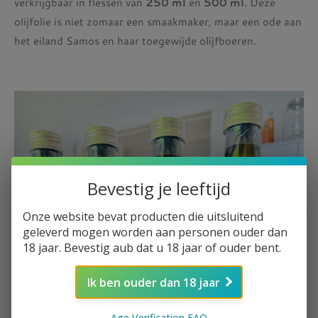
verkrijgbaar in flessen van
250 ml
en
500 ml
. Deze
olijfolie is niet zomaar een smaakmaker, maar een ode aan
het eiland Samos en haar toegewijde olijfboeren.
Bevestig je leeftijd
Onze website bevat producten die uitsluitend
geleverd mogen worden aan personen ouder dan
18 jaar. Bevestig aub dat u 18 jaar of ouder bent.
Ik ben ouder dan 18 jaar
Age Verification FAQ