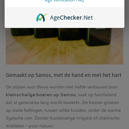
Age
Checker
.Net
Gemaakt op Samos, met de hand en met het hart
De olijven voor Bevas worden met liefde verbouwd door
kleinschalige boeren op Samos
, vaak op familieland
dat al generaties lang wordt bewerkt. De bomen groeien
op steile hellingen, tussen wilde kruiden, onder de warme
Egeïsche zon. Zonder kunstmatige irrigatie of chemische
middelen – puur natuur.