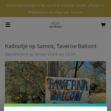
Gratis verzenden in NL vanaf € 150,00. Gratis afhalen in
Ga
Willemstad op afspraak. Yamas!
direct
naar
de
hoofdinhoud
Kadootje op Samos, Taverne Balconi
Gepubliceerd op 30 mei 2024 om 23:58