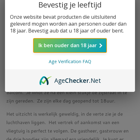
Bevestig je leeftijd
Onze website bevat producten die uitsluitend
geleverd mogen worden aan personen ouder dan
18 jaar. Bevestig aub dat u 18 jaar of ouder bent.
Het zijn die kleine kadootjes van Samos als je een auto of
Ik ben ouder dan 18 jaar
scooter hebt gehuurd. Ongetwijfeld bezoek je de leukste
plekjes. Je komt door schattige dorpjes als je over het
Age Verification FAQ
eiland rijdt. Rijd je door
Koumaradaíoi
? Dan is een bezoek
van harte aanbevolen. Als je de hoofdweg door het dorpje
Age
Checker
.Net
volgt, zie je een bordje met de verwijzing naar taverne
Balconi. Je vindt ze na een klein stukje de zijstraat in te
zijn gereden. Ze zijn elke dag geopend tot 18uur.
Het uitzicht is werkelijk geweldig, in de verte zie je de
luchthaven liggen. Het vertrek of aankomst van een
vliegtuig is perfect te volgen. De gastheer, gastvrouw en
de drie hondjes zijn allemaal erg vriendelijk. Je kunt er