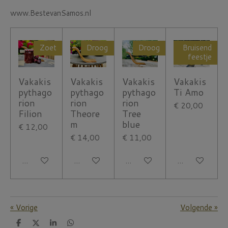
www.BestevanSamos.nl
Zoet
Droog
Droog
Bruisend
feestje
Vakakis
Vakakis
Vakakis
Vakakis
pythago
pythago
pythago
Ti Amo
rion
rion
rion
€ 20,00
Filion
Theore
Tree
m
blue
€ 12,00
€ 14,00
€ 11,00
In winkelwagen
In winkelwagen
In winkelwagen
In winkelwage
«
Vorige
Volgende
»
D
D
S
D