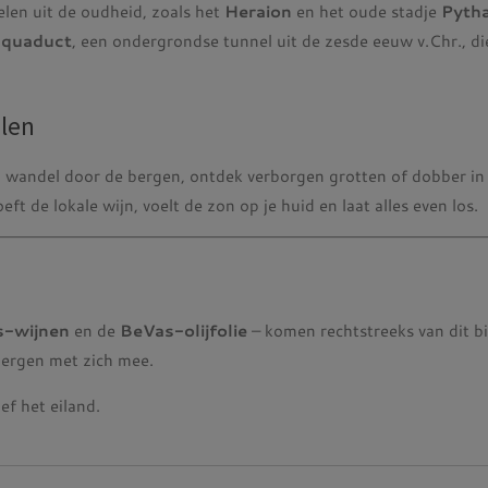
len uit de oudheid, zoals het
Heraion
en het oude stadje
Pyth
aquaduct
, een ondergrondse tunnel uit de zesde eeuw v.Chr., 
len
: wandel door de bergen, ontdek verborgen grotten of dobber in 
eft de lokale wijn, voelt de zon op je huid en laat alles even los.
s-wijnen
en de
BeVas-olijfolie
– komen rechtstreeks van dit bi
bergen met zich mee.
ef het eiland.