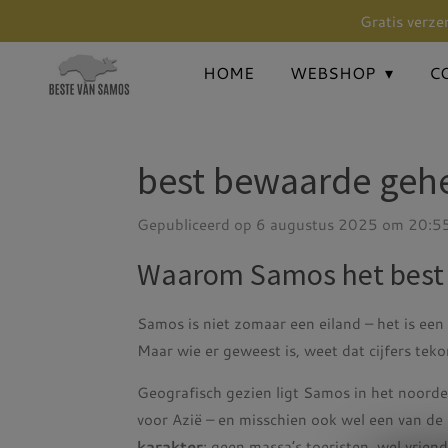
Gratis verze
Ga
direct
HOME
WEBSHOP
C
naar
de
hoofdinhoud
best bewaarde gehe
Gepubliceerd op 6 augustus 2025 om 20:5
Waarom Samos het best 
Samos is niet zomaar een eiland – het is een 
Maar wie er geweest is, weet dat cijfers tek
Geografisch gezien ligt Samos in het noorde
voor Azië – en misschien ook wel een van de
karakter
: geen massa’s toeristen, wel vriend