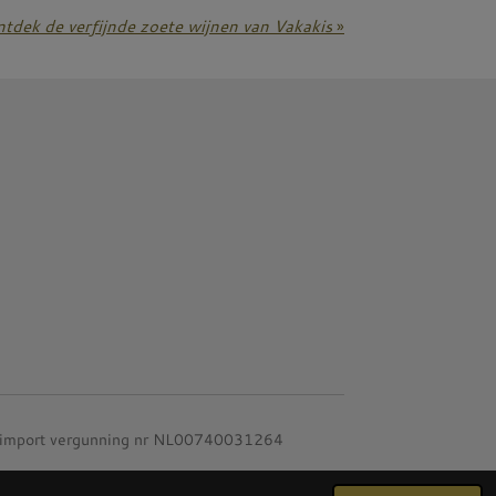
dek de verfijnde zoete wijnen van Vakakis
»
 import vergunning nr NL00740031264