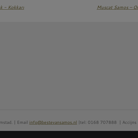
k - Kokkari
Muscat Samos – Ont
mstad. | Email
info@bestevansamos.nl
|tel: 0168 707888 | Accijns