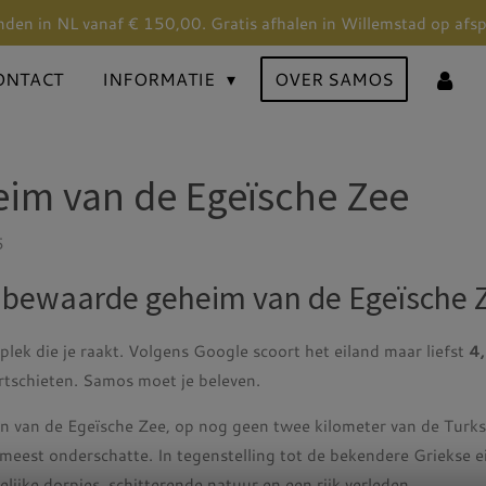
nden in NL vanaf € 150,00. Gratis afhalen in Willemstad op afs
ONTACT
INFORMATIE
OVER SAMOS
im van de Egeïsche Zee
5
bewaarde geheim van de Egeïsche Z
plek die je raakt. Volgens Google scoort het eiland maar liefst
4,
ortschieten. Samos moet je beleven.
n van de Egeïsche Zee, op nog geen twee kilometer van de Turkse 
 meest onderschatte. In tegenstelling tot de bekendere Griekse 
elijke dorpjes, schitterende natuur en een rijk verleden.