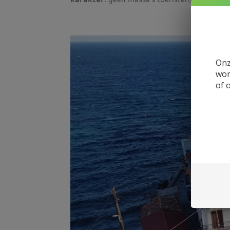
Onz
wor
of 