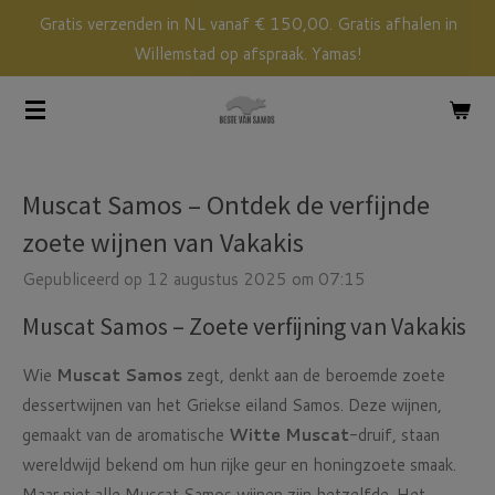
Gratis verzenden in NL vanaf € 150,00. Gratis afhalen in
Ga
Willemstad op afspraak. Yamas!
direct
naar
de
hoofdinhoud
Muscat Samos – Ontdek de verfijnde
zoete wijnen van Vakakis
Gepubliceerd op 12 augustus 2025 om 07:15
Muscat Samos – Zoete verfijning van Vakakis
Wie
Muscat Samos
zegt, denkt aan de beroemde zoete
dessertwijnen van het Griekse eiland Samos. Deze wijnen,
gemaakt van de aromatische
Witte Muscat
-druif, staan
wereldwijd bekend om hun rijke geur en honingzoete smaak.
Maar niet alle Muscat Samos wijnen zijn hetzelfde. Het