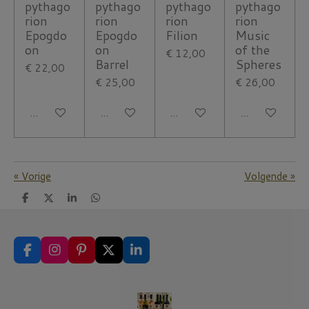
pythago
pythago
pythago
pythago
rion
rion
rion
rion
Epogdo
Epogdo
Filion
Music
on
on
of the
€ 12,00
Barrel
Spheres
€ 22,00
€ 25,00
€ 26,00
In winkelwagen
In winkelwagen
In winkelwagen
In winkelwage
«
Vorige
Volgende
»
D
D
S
D
e
e
h
e
l
e
a
l
e
l
r
e
n
e
n
F
I
P
X
L
a
n
i
i
c
s
n
n
e
t
t
k
b
a
e
e