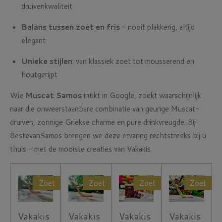
druivenkwaliteit
Balans tussen zoet en fris
– nooit plakkerig, altijd
elegant
Unieke stijlen
: van klassiek zoet tot mousserend en
houtgerijpt
Wie
Muscat Samos
intikt in Google, zoekt waarschijnlijk
naar die onweerstaanbare combinatie van geurige Muscat-
druiven, zonnige Griekse charme en pure drinkvreugde. Bij
BestevanSamos brengen we deze ervaring rechtstreeks bij u
thuis – met de mooiste creaties van Vakakis.
Zoet
Zoet
Zoet
Zoet
Vakakis
Vakakis
Vakakis
Vakakis