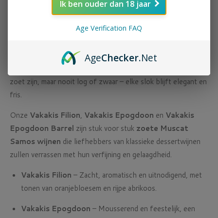
Ik ben ouder dan 18 jaar
De klassieke Muscat Samos – maar dan verfijnd
Age Verification FAQ
Bij Vakakis worden de druiven met zorg met de hand geoogst
op hooggelegen wijngaarden, waar de frisse berglucht en de
zonnige dagen zorgen voor een perfecte balans tussen
Age
Checker
.Net
zoetheid en frisse zuren. Dit levert wijnen op die weliswaar
zoet zijn, maar nooit log of zwaar – elke slok blijft elegant en
fris.
Onze
Vakakis Filion
,
Vakakis Epogdoon
en
Vakakis
Epogdoon Barrel
zijn stuk voor stuk
zoete Muscat
Samos wijnen
die liefhebbers van klassieke dessertwijnen
zullen verrassen met hun verfijning en gelaagdheid.
Vakakis Filion
– Zacht, aromatisch en uitnodigend, met
tonen van oranjebloesem en rijpe abrikoos.
Vakakis Epogdoon
– Mousserend en feestelijk, een