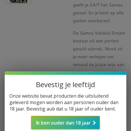
geeft je 24/7 het Samos
gevoel. En je bent op alle
gasten voorbereid.
De Samos Vakakis Dream
bestaat uit een perfect
gevuld wijnrek. Nooit zit
je meer verlegen om
iemand de juiste wijn aan
te bieden.
Bevestig je leeftijd
Op Samos maakt Nick
Vakakis de perfecte wijn
Onze website bevat producten die uitsluitend
voor iedere gelegenheid.
geleverd mogen worden aan personen ouder dan
Hij heeft uiteraard het
18 jaar. Bevestig aub dat u 18 jaar of ouder bent.
klimaat en de zon wel
Ik ben ouder dan 18 jaar
mee. Ook de