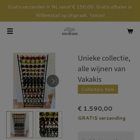
Gratis verzenden in NL vanaf € 150,00. Gratis afhalen in
Ga
Willemstad op afspraak. Yamas!
direct
naar
de
hoofdinhoud
Unieke collectie,
alle wijnen van
Vakakis
Collecters Item
€ 1.590,00
GRATIS verzending