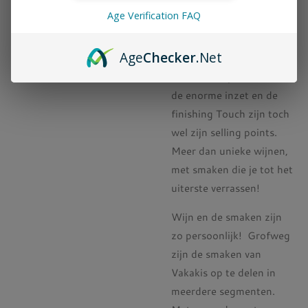
druivensoorten,
Age Verification FAQ
voorbereid door zijn
ouders en grootouders,
Age
Checker
.Net
spelen een belangrijke
rol. Maar zijn creativiteit,
de enorme inzet en de
finishing Touch zijn toch
wel zijn selling points.
Meer dan unieke wijnen,
met smaken die je tot het
uiterste verrassen!
Wijn en de smaken zijn
zo persoonlijk! Grofweg
zijn de smaken van
Vakakis op te delen in
meerdere segmenten.