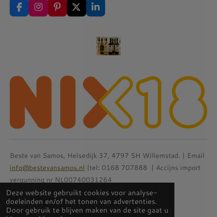
F
I
P
X
L
a
n
i
i
c
s
n
n
e
t
t
k
b
a
e
e
o
g
r
d
o
r
e
I
k
a
s
n
m
t
Beste van Samos, Helsedijk 37, 4797 SH Willemstad. | Email
info@bestevansamos.nl
|tel: 0168 707888 | Accijns import
vergunning nr NL00740031264
© 2021 - 2025 Beste van Samos
Deze website gebruikt cookies voor analyse-
doeleinden en/of het tonen van advertenties.
Door gebruik te blijven maken van de site gaat u