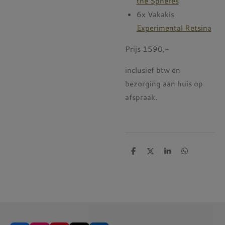
the Spheres
6x Vakakis
Experimental Retsina
Prijs 1590,-
inclusief btw en
bezorging aan huis op
afspraak.
D
D
S
D
e
e
h
e
l
e
a
l
e
l
r
e
n
e
n